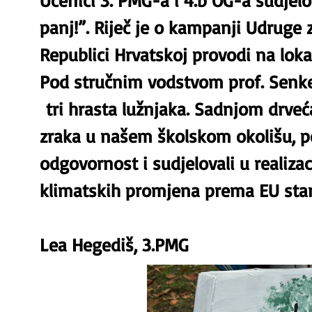
Učenici 3. PMG-a i 4.b OG-a sudjelov
panj!”. Riječ je o kampanji Udruge z
Republici Hrvatskoj provodi na lokal
Pod stručnim vodstvom prof. Senke
tri hrasta lužnjaka. Sadnjom drveć
zraka u našem školskom okolišu, po
odgovornost i sudjelovali u realizac
klimatskih promjena prema EU sta
Lea Hegediš, 3.PMG