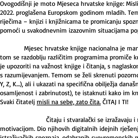
Ovogodišnji je moto Mjeseca hrvatske knjige: Misli
2022. proglašena Europskom godinom mladih. Tema 
riječima – knjizi i knjižnicama te promicanju s
pomoći u svakodnevnim izazovnim situacijama popu
Mjesec hrvatske knjige nacionalna je manifesta
tom se razdoblju različitim programima promiče kultu
je upozoriti na važnost knjige i čitanja, s naglas
s razumijevanjem. Temom se želi skrenuti pozorno
Y, Z, K...), ali i ukazati na specifična obilježja dan
osamljenost i zabrinutost), te istaknuti kako im k
Svaki čitatelj
misli na sebe, zato čita.
ČITAJ I TI!
Čitaju i stvaralački se izražavaju i naši u
motivacijom. Dio njihovih digitalnih idejnih rješenj
istraživačkih spoznaja, odabranih svevremenskih mi