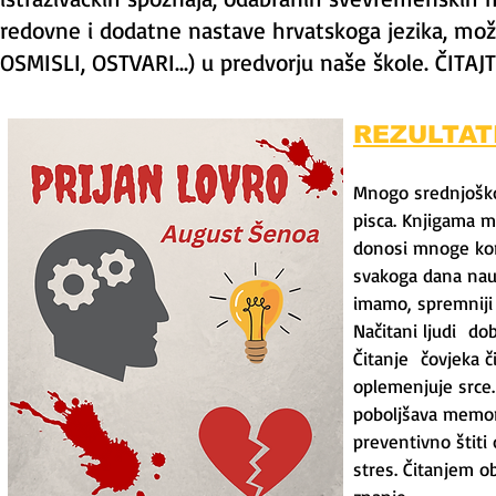
redovne i dodatne nastave hrvatskoga jezika, možete
OSMISLI, OSTVARI...) u predvorju naše škole. ČITAJ
REZULTAT
Mnogo srednjoškol
pisca. Knjigama m
donosi mnoge kori
svakoga dana nauč
imamo, spremniji 
Načitani ljudi dob
Čitanje čovjeka č
oplemenjuje srce.
poboljšava memorij
preventivno štiti
stres. Čitanjem 