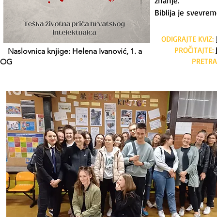
znanje.
Biblija je svevre
ODIGRAJTE KVIZ:
PROČITAJTE:
Naslovnica knjige: Helena Ivanović, 1. a
PRETRA
OG